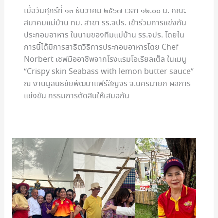
เมื่อวันศุกร์ที่ ๑๓ ธันวาคม ๒๕๖๗ เวลา ๑๒.๐๐ น. คณะ
สมาคมแม่บ้าน ทบ. สาขา รร.จปร. เข้าร่วมการแข่งกัน
ประกอบอาหาร ในนามของทีมแม่บ้าน รร.จปร. โดยใน
การนี้ได้มีการสาธิตวิธีการประกอบอาหารโดย Chef
Norbert เชฟมืออาชีพจากโรงแรมโอเรียลเต็ล ในเมนู
“Crispy skin Seabass with lemon butter sauce”
ณ งานมูลนิธิชัยพัฒนาแฟร์สัญจร จ.นครนายก ผลการ
แข่งขัน กรรมการตัดสินให้เสมอกัน