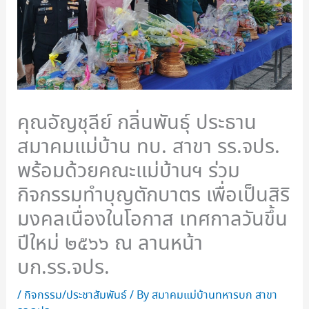
คุณอัญชุลีย์ กลิ่นพันธุ์ ประธาน
สมาคมแม่บ้าน ทบ. สาขา รร.จปร.
พร้อมด้วยคณะแม่บ้านฯ ร่วม
กิจกรรมทำบุญตักบาตร เพื่อเป็นสิริ
มงคลเนื่องในโอกาส เทศกาลวันขึ้น
ปีใหม่ ๒๕๖๖ ณ ลานหน้า
บก.รร.จปร.
/
กิจกรรม/ประชาสัมพันธ์
/ By
สมาคมแม่บ้านทหารบก สาขา