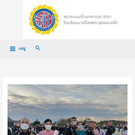
Skip
to
สมาคมแม่บ้านทหารบก สาขา
content
โรงเรียนนายร้อยพระจุลจอมเกล้า
Search
เมนู