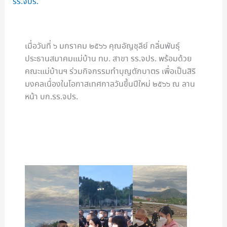
รร.จปร.
เมื่อวันที่ ๖ มกราคม ๒๕๖๖ คุณอัญชุลีย์ กลิ่นพันธุ์
ประธานสมาคมแม่บ้าน ทบ. สาขา รร.จปร. พร้อมด้วย
คณะแม่บ้านฯ ร่วมกิจกรรมทำบุญตักบาตร เพื่อเป็นสิริ
มงคลเนื่องในโอกาสเทศกาลวันขึ้นปีใหม่ ๒๕๖๖ ณ ลาน
หน้า บก.รร.จปร.