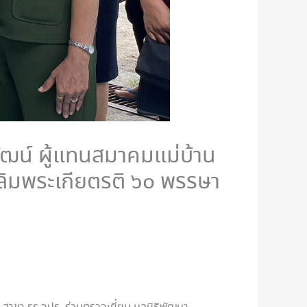
วัฒน์ ผู้แทนสมาคมแม่บ้าน
ฉลิมพระเกียตรติ ๖๐ พรรษา