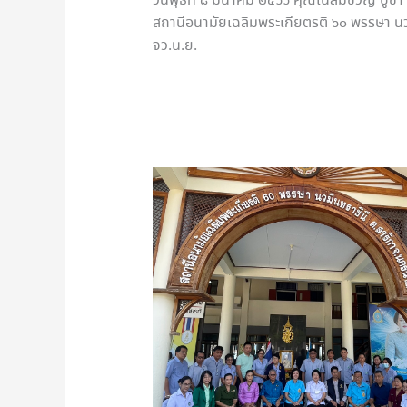
วันพุธที่ ๘ มีนาคม ๒๕๖๖ คุณเฉลิมขวัญ บูชา
สถานีอนามัยเฉลิมพระเกียตรติ ๖๐ พรรษา นวม
จว.น.ย.