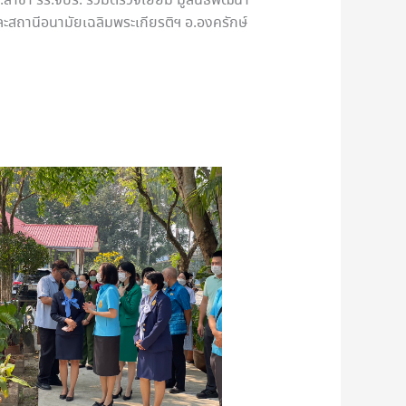
.สาขา รร.จปร. ร่วมตรวจเยี่ยม มูลนิธิพัฒนา
ละสถานีอนามัยเฉลิมพระเกียรติฯ อ.องครักษ์