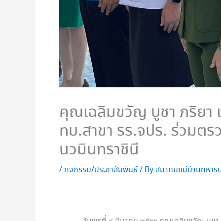
คุณเฉลิมขวัญ บูชา ภริยา 
ทบ.สาขา รร.จปร. ร่วมตรว
นวมินทราชินี
/
กิจกรรม/ประชาสัมพันธ์
/ By
สมาคมแม่บ้านทหารบ