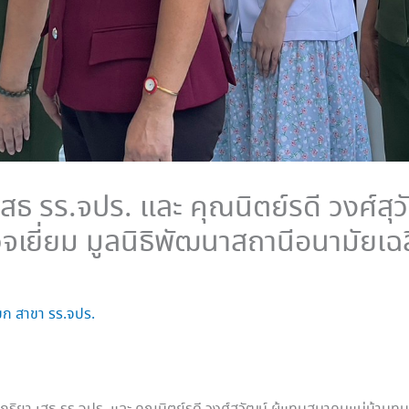
เสธ รร.จปร. และ คุณนิตย์รดี วงศ์สุ
จเยี่ยม มูลนิธิพัฒนาสถานีอนามัยเ
ก สาขา รร.จปร.