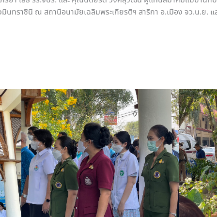
 ภริยา เสธ รร.จปร. และ คุณนิตย์รดี วงศ์สุวัฒน์ ผู้แทนสมาคมแม่บ้านทบ
ินทราชินี ณ สถานีอนามัยเฉลิมพระเกียรติฯ สาริกา อ.เมือง จว.น.ย. แ