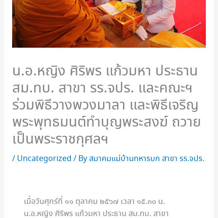
น.อ.หญิง ศิริพร แก้วมหา ประธาน
สม.ทบ. สาขา รร.จปร. และคณะฯ
ร่วมพิธีวางพวงมาลา และพิธีเจริญ
พระพุทธมนต์ทำบุญพระสงฆ์ ถวาย
เป็นพระราชกุศลฯ
/
Uncategorized
/ By
สมาคมแม่บ้านทหารบก สาขา รร.จปร.
เมื่อวันศุกร์ที่ ๑๑ ตุลาคม ๒๕๖๗ เวลา ๑๕.๓๐ น.
น.อ.หญิง ศิริพร แก้วมหา ประธาน สม.ทบ. สาขา