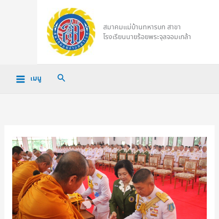
Skip
to
สมาคมแม่บ้านทหารบก สาขา
content
โรงเรียนนายร้อยพระจุลจอมเกล้า
Search
เมนู