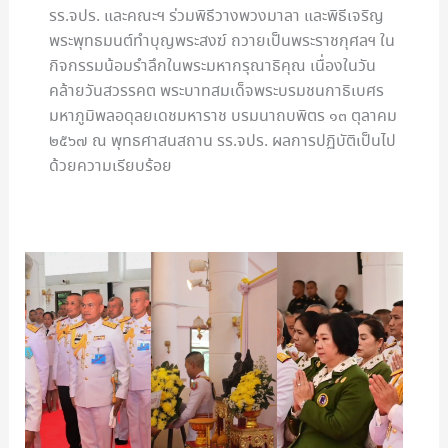
รร.จปร. และคณะฯ ร่วมพิธีวางพวงมาลา และพิธีเจริญ
พระพุทธมนต์ทำบุญพระสงฆ์ ถวายเป็นพระราชกุศลฯ ใน
กิจกรรมน้อมรำลึกในพระมหากรุณาธิคุณ เนื่องในวัน
คล้ายวันสวรรคต พระบาทสมเด็จพระบรมชนกาธิเบศร
มหาภูมิพลอดุลยเดชมหาราช บรมนาถบพิตร ๑๓ ตุลาคม
๒๕๖๗ ณ พุทธศาสนสถาน รร.จปร. ผลการปฏิบัติเป็นไป
ด้วยความเรียบร้อย