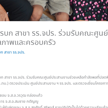
บก สาขา รร.จปร. ร่วมรับคณะศูนย
พลภาพและครอบครัว
ก สาขา รร.จปร.
ารบก สาขา รร.จปร. ร่วมรับคณะศูนย์ประสานงานช่วยเหลือกำลังพลที่ป
บ.) ตรวจประเมิน ศูนย์ประสานงาน ฯ รร.จปร. และตรวจเยี่ยมโครงการ 
ดชอบ จ.ส.อ.วรวุฒ กล่องแก้ว
การ จ.ส.อ.สมชาย กตัญญู
้รับผิดชอบ จ.ส.อ.สุรศักดิ์ สุริหงส์ การปฎิบัติเป็นไปด้วยความเรียบร้