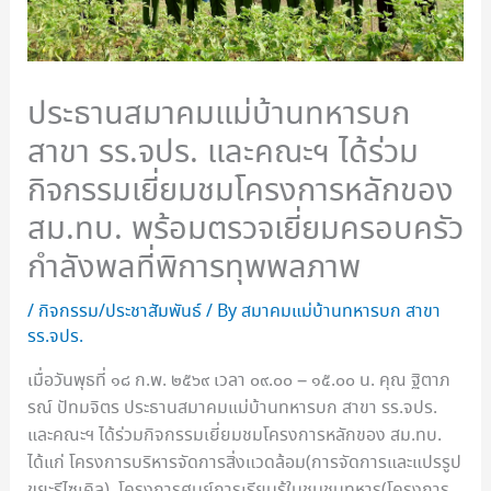
ประธานสมาคมแม่บ้านทหารบก
สาขา รร.จปร. และคณะฯ ได้ร่วม
กิจกรรมเยี่ยมชมโครงการหลักของ
สม.ทบ. พร้อมตรวจเยี่ยมครอบครัว
กำลังพลที่พิการทุพพลภาพ
/
กิจกรรม/ประชาสัมพันธ์
/ By
สมาคมแม่บ้านทหารบก สาขา
รร.จปร.
เมื่อวันพุธที่ ๑๘ ก.พ. ๒๕๖๙ เวลา ๐๙.๐๐ – ๑๕.๐๐ น. คุณ ฐิตาภ
รณ์ ปัทมจิตร ประธานสมาคมแม่บ้านทหารบก สาขา รร.จปร.
และคณะฯ ได้ร่วมกิจกรรมเยี่ยมชมโครงการหลักของ สม.ทบ.
ได้แก่ โครงการบริหารจัดการสิ่งแวดล้อม(การจัดการและแปรรูป
ขยะรีไซเคิล), โครงการศูนย์การเรียนรู้ในชุมชนทหาร(โครงการ