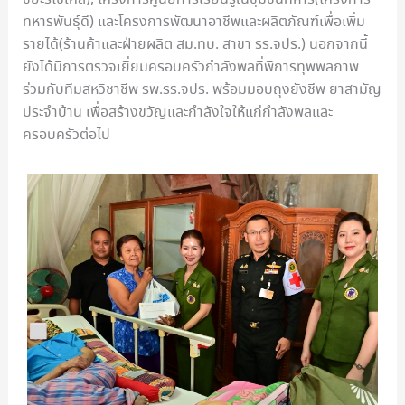
ทหารพันธุ์ดี) และโครงการพัฒนาอาชีพและผลิตภัณฑ์เพื่อเพิ่ม
รายได้(ร้านค้าและฝ่ายผลิต สม.ทบ. สาขา รร.จปร.) นอกจากนี้
ยังได้มีการตรวจเยี่ยมครอบครัวกำลังพลที่พิการทุพพลภาพ
ร่วมกับทีมสหวิชาชีพ รพ.รร.จปร. พร้อมมอบถุงยังชีพ ยาสามัญ
ประจำบ้าน เพื่อสร้างขวัญและกำลังใจให้แก่กำลังพลและ
ครอบครัวต่อไป