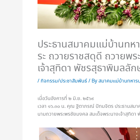
ประธานสมาคมแม่บ้านทหาร
ระ ถวายราชสดุดี ถวายพ
เจ้าสุทิดา พัชรสุธาพิมล
/
กิจกรรม/ประชาสัมพันธ์
/ By
สมาคมแม่บ้านทหารบ
เมื่อวันอังคารที่ ๒ มิ.ย. ๒๕๖๙
เวลา ๑๖.๓๐ น. คุณ ฐิตาภรณ์ ปัทมจิตร ประธานสมา
นามถวายพระพรชัยมงคล สมเด็จพระนางเจ้าสุทิดา พ