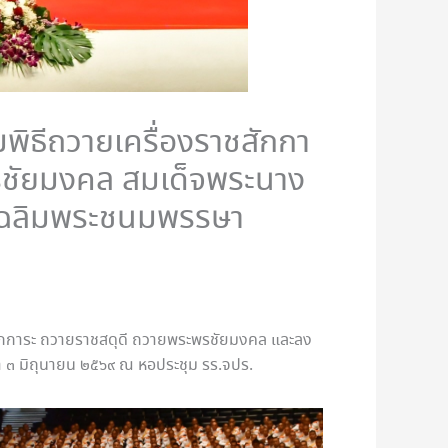
ิธีถวายเครื่องราชสักกา
ชัยมงคล สมเด็จพระนาง
ันเฉลิมพระชนมพรรษา
ชสักการะ ถวายราชสดุดี ถวายพระพรชัยมงคล และลง
 ๓ มิถุนายน ๒๕๖๙ ณ หอประชุม รร.จปร.