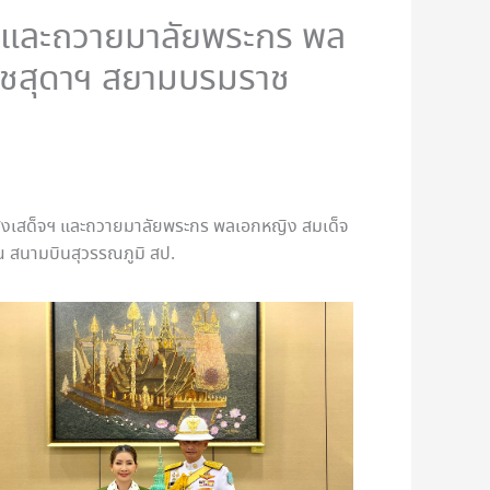
ฯ และถวายมาลัยพระกร พล
ราชสุดาฯ สยามบรมราช
วมส่งเสด็จฯ และถวายมาลัยพระกร พลเอกหญิง สมเด็จ
ณ สนามบินสุวรรณภูมิ สป.