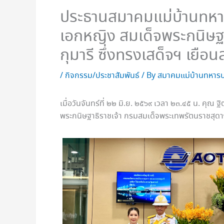
ประธานสมาคมแม่บ้านทหาร
เอกหญิง สมเด็จพระกนิษฐ
กุมารี ซึ่งทรงเสด็จฯ เยื
/
กิจกรรม/ประชาสัมพันธ์
/ By
สมาคมแม่บ้านทหารบ
เมื่อวันจันทร์ที่ ๒๒ มิ.ย. ๒๕๖๙ เวลา ๒๓.๔๕ น. ค
พระกนิษฐาธิราชเจ้า กรมสมเด็จพระเทพรัตนราชสุดา