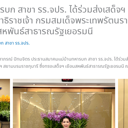
บก สาขา รร.จปร. ได้ร่วมส่งเสด็จ
าธิราชเจ้า กรมสมเด็จพระเทพรัตน
อนสหพันธ์สาธารณรัฐเยอรมนี
ก สาขา รร.จปร.
ุณ ฐิตาภรณ์ ปัทมจิตร ประธานสมาคมแม่บ้านทหารบก สาขา รร.จปร. ได้ร่
ฯ สยามบรมราชกุมารี ซึ่งทรงเสด็จฯ เยือนสหพันธ์สาธารณรัฐเยอรมนี 