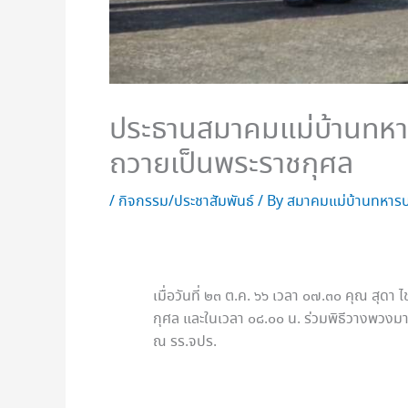
ประธานสมาคมแม่บ้านทหาร
ถวายเป็นพระราชกุศล
/
กิจกรรม/ประชาสัมพันธ์
/ By
สมาคมแม่บ้านทหารบ
เมื่อวันที่ ๒๓ ต.ค. ๖๖ เวลา ๐๗.๓๐ คุณ สุ
กุศล และในเวลา ๐๘.๐๐ น. ร่วมพิธีวางพวงมา
ณ รร.จปร.