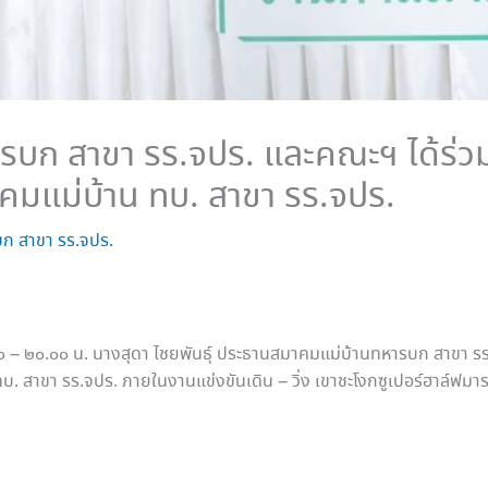
บก สาขา รร.จปร. และคณะฯ ได้ร่วม
าคมแม่บ้าน ทบ. สาขา รร.จปร.
ก สาขา รร.จปร.
่ ๐๙๐๐ – ๒๐.๐๐ น. นางสุดา ไชยพันธุ์ ประธานสมาคมแม่บ้านทหารบก สาขา 
 ทบ. สาขา รร.จปร. ภายในงานแข่งขันเดิน – วิ่ง เขาชะโงกซูเปอร์ฮาล์