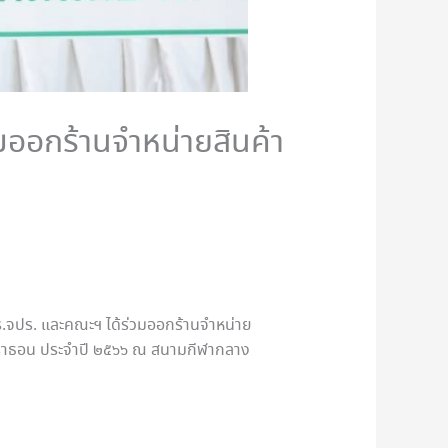
ออกร้านจำหน่ายสินค้า
รร.จปร. และคณะฯ ได้ร่วมออกร้านจำหน่าย
ฟมาราธอน ประจำปี ๒๕๖๖ ณ สนามกีฬากลาง