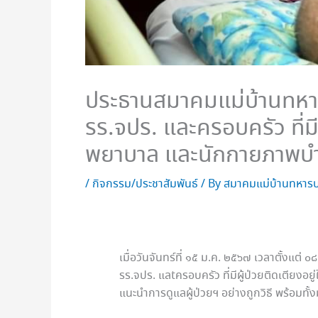
ประธานสมาคมแม่บ้านทหาร
รร.จปร. และครอบครัว ที่มี
พยาบาล และนักกายภาพบำ
/
กิจกรรม/ประชาสัมพันธ์
/ By
สมาคมแม่บ้านทหารบ
เมื่อวันจันทร์ที่ ๑๕ ม.ค. ๒๕๖๗ เวลาตั้งแ
รร.จปร. แลtครอบครัว ที่มีผู้ป่วยติดเตีย
แนะนำการดูแลผู้ป่วยฯ อย่างถูกวิธี พร้อมทั