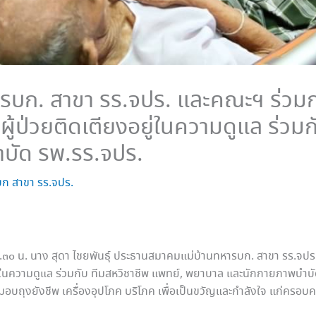
บก. สาขา รร.จปร. และคณะฯ ร่วมก
ผู้ป่วยติดเตียงอยู่ในความดูแล ร่วม
บัด รพ.รร.จปร.
ก สาขา รร.จปร.
ต่ ๐๘.๓๐ น. นาง สุดา ไชยพันธุ์ ประธานสมาคมแม่บ้านทหารบก. สาขา รร.
งอยู่ในความดูแล ร่วมกับ ทีมสหวิชาชีพ แพทย์, พยาบาล และนักกายภาพบ
้งมอบถุงยังชีพ เครื่องอุปโภค บริโภค เพื่อเป็นขวัญและกำลังใจ แก่ครอ