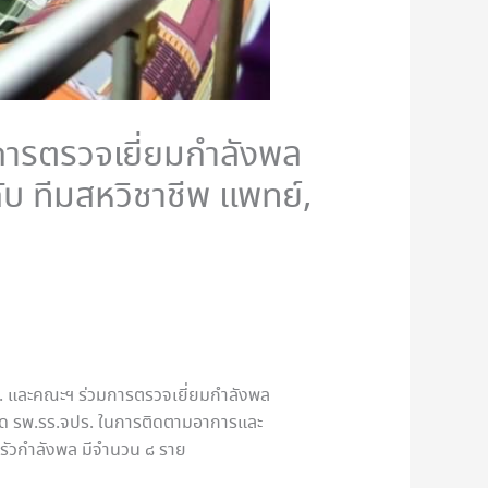
ารตรวจเยี่ยมกำลังพล
กับ ทีมสหวิชาชีพ แพทย์,
จปร. และคณะฯ ร่วมการตรวจเยี่ยมกำลังพล
ำบัด รพ.รร.จปร. ในการติดตามอาการและ
บครัวกำลังพล มีจำนวน ๘ ราย