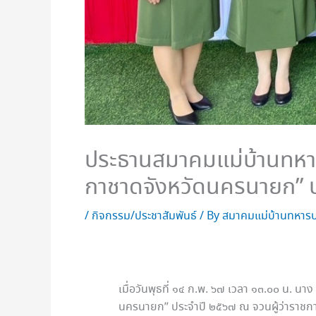
ประธานสมาคมแม่บ้านทหารบ
กาชาดจังหวัดนครนายก” 
/
กิจกรรม/ประชาสัมพันธ์
/ By
สมาคมแม่บ้านทหารบ
เมื่อวันพุธที่ ๑๔ ก.พ. ๖๗ เวลา ๑๓.๐๐ น. น
นครนายก” ประจำปี ๒๕๖๗ ณ จวนผู้ว่าราชกา