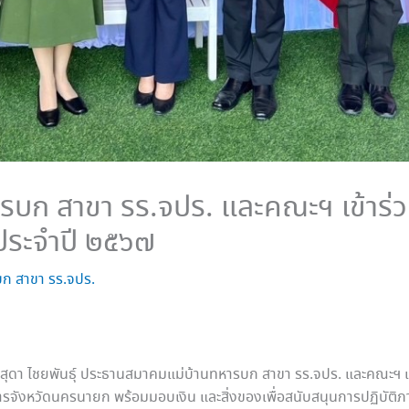
ก สาขา รร.จปร. และคณะฯ เข้าร่วมง
ประจำปี ๒๕๖๗
ก สาขา รร.จปร.
าง สุดา ไชยพันธุ์ ประธานสมาคมแม่บ้านทหารบก สาขา รร.จปร. และคณะฯ เข
รจังหวัดนครนายก พร้อมมอบเงิน และสิ่งของเพื่อสนับสนุนการปฏิบัต