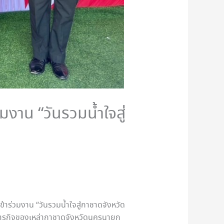
าน “วันรวมน้ำใจสู่
้าร่วมงาน “วันรวมน้ำใจสู่กาชาดจังหวัด
ิภารกิจของเหล่ากาชาดจังหวัดนครนายก