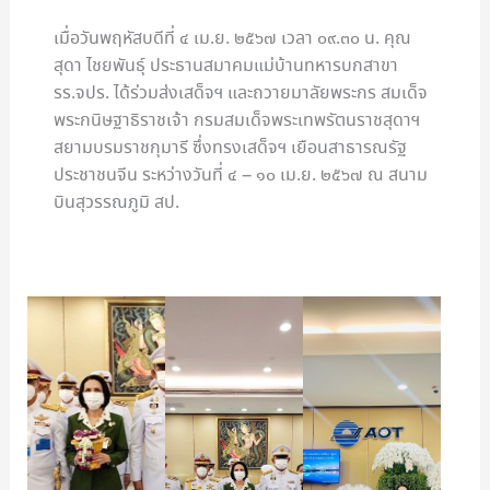
เมื่อวันพฤหัสบดีที่ ๔ เม.ย. ๒๕๖๗ เวลา ๐๙.๓๐ น. คุณ
สุดา ไชยพันธุ์ ประธานสมาคมแม่บ้านทหารบกสาขา
รร.จปร. ได้ร่วมส่งเสด็จฯ และถวายมาลัยพระกร สมเด็จ
พระกนิษฐาธิราชเจ้า กรมสมเด็จพระเทพรัตนราชสุดาฯ
สยามบรมราชกุมารี ซึ่งทรงเสด็จฯ เยือนสาธารณรัฐ
ประชาชนจีน ระหว่างวันที่ ๔ – ๑๐ เม.ย. ๒๕๖๗ ณ สนาม
บินสุวรรณภูมิ สป.