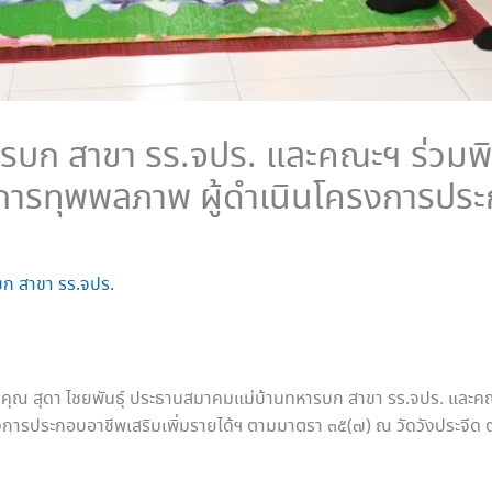
บก สาขา รร.จปร. และคณะฯ ร่วมพิ
ิการทุพพลภาพ ผู้ดำเนินโครงการประ
ก สาขา รร.จปร.
๐ น.คุณ สุดา ไชยพันธุ์ ประธานสมาคมแม่บ้านทหารบก สาขา รร.จปร. และ
รงการประกอบอาชีพเสริมเพิ่มรายได้ฯ ตามมาตรา ๓๕(๗) ณ วัดวังประจี