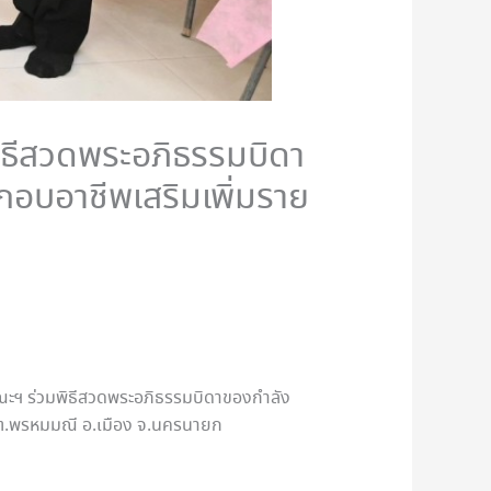
ธีสวดพระอภิธรรมบิดา
กอบอาชีพเสริมเพิ่มราย
คณะฯ ร่วมพิธีสวดพระอภิธรรมบิดาของกำลัง
ด ต.พรหมมณี อ.เมือง จ.นครนายก