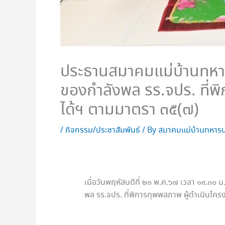
ประธานสมาคมแม่บ้านทหาร
ของกำลังพล รร.จปร. ที่พ
ได้ฯ ตามมาตรา ๓๕(๗)
/
กิจกรรม/ประชาสัมพันธ์
/ By
สมาคมแม่บ้านทหารบ
เมื่อวันพฤหัสบดีที่ ๒๓ พ.ค.๖๗ เวลา ๑๙.๓
พล รร.จปร. ที่พิการทุพพลภาพ ผู้ดำเนินโค