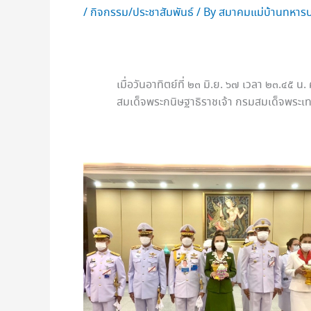
/
กิจกรรม/ประชาสัมพันธ์
/ By
สมาคมแม่บ้านทหารบ
เมื่อวันอาทิตย์ที่ ๒๓ มิ.ย. ๖๗ เวลา ๒๓.๔
สมเด็จพระกนิษฐาธิราชเจ้า กรมสมเด็จพระเ