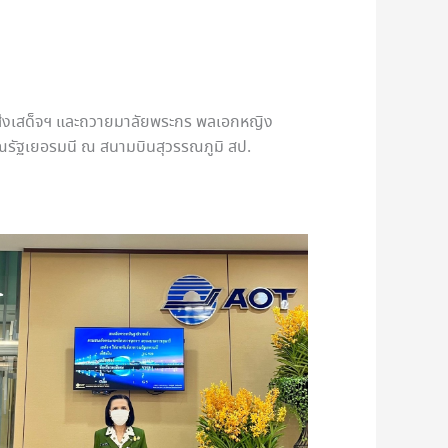
่วมส่งเสด็จฯ และถวายมาลัยพระกร พลเอกหญิง
ณรัฐเยอรมนี ณ สนามบินสุวรรณภูมิ สป.