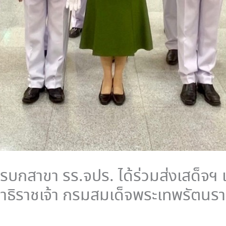
บกสาขา รร.จปร. ได้ร่วมส่งเสด็จ
าธิราชเจ้า กรมสมเด็จพระเทพรัตน