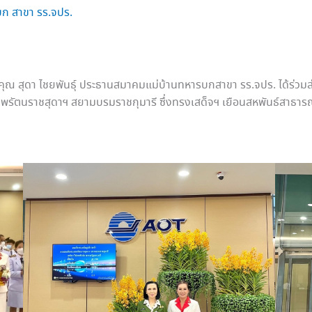
ก สาขา รร.จปร.
๕ น. คุณ สุดา ไชยพันธุ์ ประธานสมาคมแม่บ้านทหารบกสาขา รร.จปร. ได้ร
ทพรัตนราชสุดาฯ สยามบรมราชกุมารี ซึ่งทรงเสด็จฯ เยือนสหพันธ์สาธาร