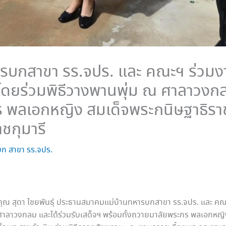
รบกสาขา รร.จปร. และ คณะฯ ร่วมง
ดยร่วมพิธีวางพานพุ่ม ณ ศาลาวงกลม
ร พลเอกหญิง สมเด็จพระกนิษฐาธิรา
ชกุมารี
ก สาขา รร.จปร.
 น. คุณ สุดา ไชยพันธุ์ ประธานสมาคมแม่บ้านทหารบกสาขา รร.จปร. และ 
ศาลาวงกลม และได้ร่วมรับเสด็จฯ พร้อมทั้งถวายมาลัยพระกร พลเอกหญิ