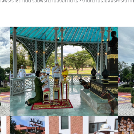
ด็จพระราชดำเนิน ร่วมพิธีถวายสังฆทาน และ งานถวายเลี้ยงพระกระยาหา