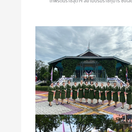
เทพรัตนราชสุดาฯ สยามบรมราชกุมารี ซึ่งเส