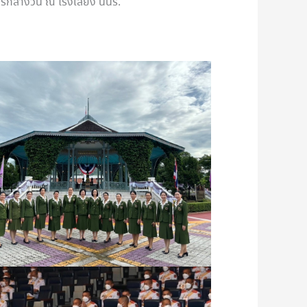
รกลางวัน ณ โรงเลี้ยง นนร.