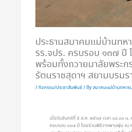
ประธานสมาคมแม่บ้านทหา
รร.จปร. ครบรอบ ๑๓๗ ปี โ
พร้อมทั้งถวายมาลัยพระก
รัตนราชสุดาฯ สยามบรมรา
/
กิจกรรม/ประชาสัมพันธ์
/ By
สมาคมแม่บ้านทหารบ
เมื่อวันจันทร์ที่ ๕ ส.ค. ๒๕๖๗ เวลา ๐๘.๐๐
ครบรอบ ๑๓๗ ปี โดยร่วมพิธีวางพานพุ่ม ณ 