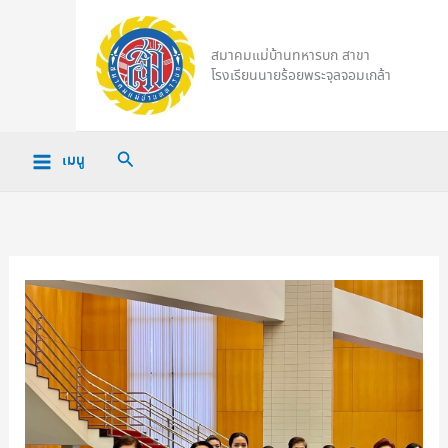
Skip
to
สมาคมแม่บ้านทหารบก สาขา
content
โรงเรียนนายร้อยพระจุลจอมเกล้า
Search
เมนู