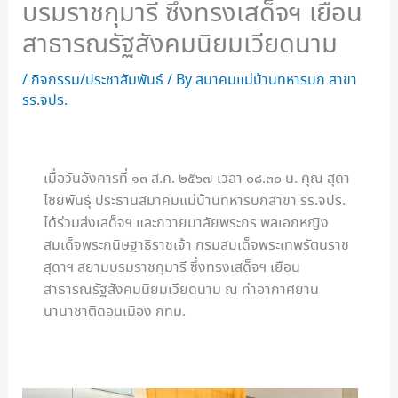
บรมราชกุมารี ซึ่งทรงเสด็จฯ เยือน
สาธารณรัฐสังคมนิยมเวียดนาม
/
กิจกรรม/ประชาสัมพันธ์
/ By
สมาคมแม่บ้านทหารบก สาขา
รร.จปร.
เมื่อวันอังคารที่ ๑๓ ส.ค. ๒๕๖๗ เวลา ๐๘.๓๐ น. คุณ สุดา
ไชยพันธุ์ ประธานสมาคมแม่บ้านทหารบกสาขา รร.จปร.
ได้ร่วมส่งเสด็จฯ และถวายมาลัยพระกร พลเอกหญิง
สมเด็จพระกนิษฐาธิราชเจ้า กรมสมเด็จพระเทพรัตนราช
สุดาฯ สยามบรมราชกุมารี ซึ่งทรงเสด็จฯ เยือน
สาธารณรัฐสังคมนิยมเวียดนาม ณ ท่าอากาศยาน
นานาชาติดอนเมือง กทม.