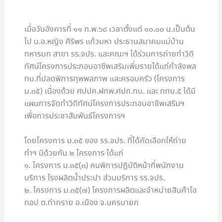
เมื่อวันอังคารที่ ๑๑ ก.พ.๖๘ เวลาตั้งแต่ ๑๐.๐๐ น.เป็นต้น
ไป น.อ.หญิง ศิริพร แก้วมหา ประธานสมาคมแม่บ้าน
ทหารบก สาขา รร.จปร. และคณะฯ ได้ร่วมการถ่ายทำวิดี
ทัศน์โครงการประกอบอาชีพเสริมเพิ่มรายได้แก่กำลังพล
ทบ.ที่ปลดพิการทุพพลภาพ และครอบครัว (โครงการ
ม.๓๕) เนื่องด้วย ศปปค.ฝกพ.ศปก.ทบ. และ ททบ.๕ ได้มี
แผนการจัดทำวิดีทัศน์โครงการประกอบอาชีพเสริมฯ
เพื่อการประชาสัมพันธ์โครงการฯ
โดยโครงการ ม.๓๕ ของ รร.จปร. ที่ได้คัดเลือกให้ถ่าย
ทำฯ มีด้วยกัน ๒ โครงการ ได้แก่
๑. โครงการ ม.๓๕(๓) คนพิการปฏิบัติหน้าที่พนักงาน
บริการ โรงผลิตน้ำประปา ส่วนบริการ รร.จปร.
๒. โครงการ ม.๓๕(๗) โครงการผลิตและจำหน่ายสินค้าโอ
ทอป ต.ท่าทราย อ.เมือง จ.นครนายก