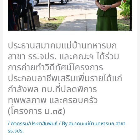
ประธานสมาคมแม่บ้านทหารบก
สาขา รร.จปร. และคณะฯ ได้ร่วม
การถ่ายทำวิดีทัศน์โครงการ
ประกอบอาชีพเสริมเพิ่มรายได้แก่
กำลังพล ทบ.ที่ปลดพิการ
ทุพพลภาพ และครอบครัว
(โครงการ ม.๓๕)
/
กิจกรรม/ประชาสัมพันธ์
/ By
สมาคมแม่บ้านทหารบก สาขา
รร.จปร.