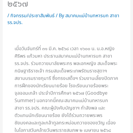
๒๕๖๗
/
กิจกรรม/ประชาสัมพันธ์
/ By
สมาคมแม่บ้านทหารบก สาขา
รร.จปร.
เมื่อวันจันทร์ที่ ๓๑ มี.ค. ๒๕๖๘ เวลา ๑๖๐๐ น. น.อ.หญิง
ศิริพร แก้วมหา ประธานสมาคมแม่บ้านทหารบก สาขา
รร.จปร. ร่วมถวายมาลัยพระกร พลเอกหญิง สมเด็จพระ
กนิษฐาธิราชเจ้า กรมสมเด็จพระเทพรัตนราชสุดาฯ
สยามบรมราชกุมารี ซึ่งทรงเสด็จฯ ร่วมงานเลี้ยงปิดภาค
การฝึกของนักเรียนนายร้อย โรงเรียนนายร้อยพระ
จุลจอมเกล้า ประจำปีการศึกษา ๒๕๖๗ (Goodbye
Summer) นอกจากนี้คณะสมาคมแม่บ้านทหารบก
สาขา รร.จปร. คณะผู้บังคับบัญชาฯ กำลังพล และ
ตัวแทนนักเรียนนายร้อย ยังได้ร่วมถวายพระพร
ชัยมงคลและทูลเกล้าทูลกระหม่อมถวายของขวัญ เนื่อง
ในโอกาสวันคล้ายวันพระราชสมภพ ๒ เมษายน ๒๕๖๘