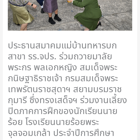
ประธานสมาคมแม่บ้านทหารบก
สาขา รร.จปร. ร่วมถวายมาลัย
พระกร พลเอกหญิง สมเด็จพระ
กนิษฐาธิราชเจ้า กรมสมเด็จพระ
เทพรัตนราชสุดาฯ สยามบรมราช
กุมารี ซึ่งทรงเสด็จฯ ร่วมงานเลี้ยง
ปิดภาคการฝึกของนักเรียนนาย
ร้อย โรงเรียนนายร้อยพระ
จุลจอมเกล้า ประจำปีการศึกษา