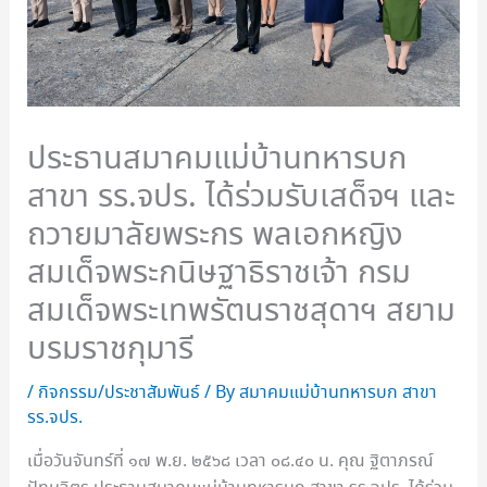
ประธานสมาคมแม่บ้านทหารบก
สาขา รร.จปร. ได้ร่วมรับเสด็จฯ และ
ถวายมาลัยพระกร พลเอกหญิง
สมเด็จพระกนิษฐาธิราชเจ้า กรม
สมเด็จพระเทพรัตนราชสุดาฯ สยาม
บรมราชกุมารี
/
กิจกรรม/ประชาสัมพันธ์
/ By
สมาคมแม่บ้านทหารบก สาขา
รร.จปร.
เมื่อวันจันทร์ที่ ๑๗ พ.ย. ๒๕๖๘ เวลา ๐๘.๔๐ น. คุณ ฐิตาภรณ์