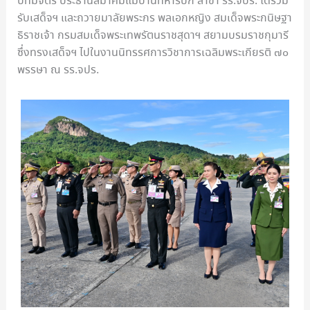
ปัทมจิตร ประธานสมาคมแม่บ้านทหารบก สาขา รร.จปร. ได้ร่วม
รับเสด็จฯ และถวายมาลัยพระกร พลเอกหญิง สมเด็จพระกนิษฐา
ธิราชเจ้า กรมสมเด็จพระเทพรัตนราชสุดาฯ สยามบรมราชกุมารี
ซึ่งทรงเสด็จฯ ไปในงานนิทรรศการวิชาการเฉลิมพระเกียรติ ๗๐
พรรษา ณ รร.จปร.