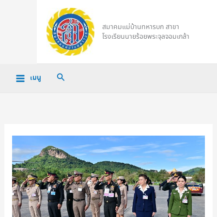
Skip
to
สมาคมแม่บ้านทหารบก สาขา
content
โรงเรียนนายร้อยพระจุลจอมเกล้า
Search
เมนู