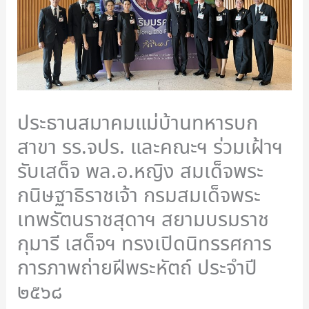
ประธานสมาคมแม่บ้านทหารบก
สาขา รร.จปร. และคณะฯ ร่วมเฝ้าฯ
รับเสด็จ พล.อ.หญิง สมเด็จพระ
กนิษฐาธิราชเจ้า กรมสมเด็จพระ
เทพรัตนราชสุดาฯ สยามบรมราช
กุมารี เสด็จฯ ทรงเปิดนิทรรศการ
การภาพถ่ายฝีพระหัตถ์ ประจำปี
๒๕๖๘