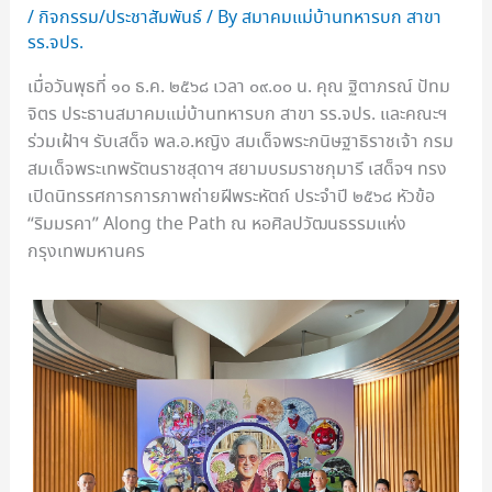
/
กิจกรรม/ประชาสัมพันธ์
/ By
สมาคมแม่บ้านทหารบก สาขา
รร.จปร.
เมื่อวันพุธที่ ๑๐ ธ.ค. ๒๕๖๘ เวลา ๐๙.๐๐ น. คุณ ฐิตาภรณ์ ปัทม
จิตร ประธานสมาคมแม่บ้านทหารบก สาขา รร.จปร. และคณะฯ
ร่วมเฝ้าฯ รับเสด็จ พล.อ.หญิง สมเด็จพระกนิษฐาธิราชเจ้า กรม
สมเด็จพระเทพรัตนราชสุดาฯ สยามบรมราชกุมารี เสด็จฯ ทรง
เปิดนิทรรศการการภาพถ่ายฝีพระหัตถ์ ประจำปี ๒๕๖๘ หัวข้อ
“ริมมรคา” Along the Path ณ หอศิลปวัฒนธรรมแห่ง
กรุงเทพมหานคร