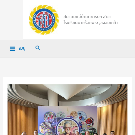
Skip
to
สมาคมแม่บ้านทหารบก สาขา
content
โรงเรียนนายร้อยพระจุลจอมเกล้า
Search
เมนู