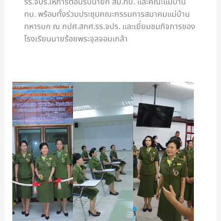
รร.จปร.ให้การต้อนรับนายก สม.ทบ. และคณะแม่บ้าน
ทบ. พร้อมทั้งร่วมประชุมคณะกรรมการสมาคมแม่บ้าน
ทหารบก ณ กปศ.สกศ.รร.จปร. และเยี่ยมชมกิจการของ
โรงเรียนนายร้อยพระจุลจอมเกล้า