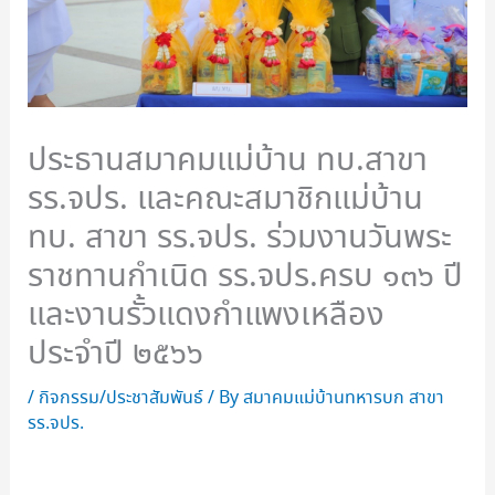
ประธานสมาคมแม่บ้าน ทบ.สาขา
รร.จปร. และคณะสมาชิกแม่บ้าน
ทบ. สาขา รร.จปร. ร่วมงานวันพระ
ราชทานกำเนิด รร.จปร.ครบ ๑๓๖ ปี
และงานรั้วแดงกำแพงเหลือง
ประจำปี ๒๕๖๖
/
กิจกรรม/ประชาสัมพันธ์
/ By
สมาคมแม่บ้านทหารบก สาขา
รร.จปร.