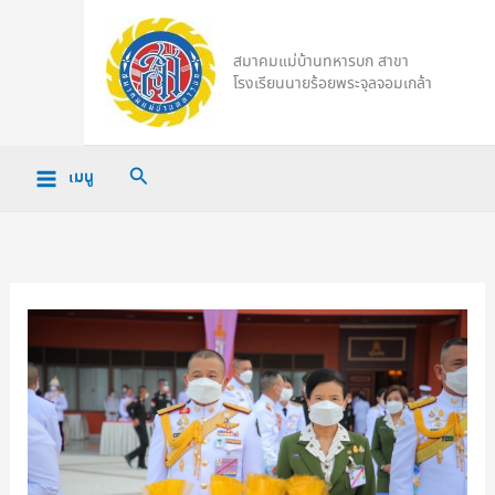
Skip
to
สมาคมแม่บ้านทหารบก สาขา
content
โรงเรียนนายร้อยพระจุลจอมเกล้า
Search
เมนู