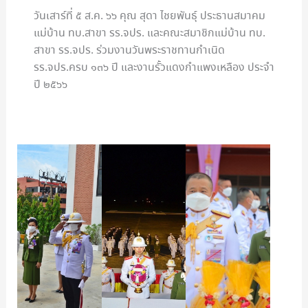
วันเสาร์ที่ ๕ ส.ค. ๖๖ คุณ สุดา ไชยพันธุ์ ประธานสมาคม
แม่บ้าน ทบ.สาขา รร.จปร. และคณะสมาชิกแม่บ้าน ทบ.
สาขา รร.จปร. ร่วมงานวันพระราชทานกำเนิด
รร.จปร.ครบ ๑๓๖ ปี และงานรั้วแดงกำแพงเหลือง ประจำ
ปี ๒๕๖๖