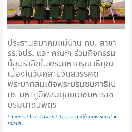
ประธานสมาคมแม่บ้าน ทบ. สาขา
รร.จปร. และ คณะฯ ร่วมกิจกรรม
น้อมรำลึกในพระมหากรุณาธิคุณ
เนื่องในวันคล้ายวันสวรรคต
พระบาทสมเด็จพระบรมชนกาธิเบ
ศร มหาภูมิพลอดุลยเดชมหาราช
บรมนาถบพิตร
/
กิจกรรม/ประชาสัมพันธ์
/ By
สมาคมแม่บ้านทหารบก สาขา
รร.จปร.