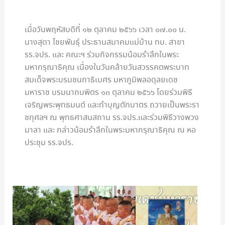
เมื่อวันพฤหัสบดีที่ ๑๒ ตุลาคม ๒๕๖๖ เวลา ๐๗.๐๐ น.
นางสุดา ไชยพันธ์ุ ประธานสมาคมแม่บ้าน ทบ. สาขา
รร.จปร. และ คณะฯ ร่วมกิจกรรมน้อมรำลึกในพระ
มหากรุณาธิคุณ เนื่องในวันคล้ายวันสวรรคตพระบาท
สมเด็จพระบรมชนกาธิเบศร มหาภูมิพลอดุลยเดช
มหาราช บรมนาถบพิตร ๑๓ ตุลาคม ๒๕๖๖ โดยร่วมพิธี
เจริญพระพุทธมนต์ และทำบุญตักบาตร ถวายเป็นพระรา
ชกุศลฯ ณ พุทธศาสนสถาน รร.จปร.และร่วมพิธีวางพวง
มาลา และ กล่าวน้อมรำลึกในพระมหากรุณาธิคุณ ณ หอ
ประชุม รร.จปร.