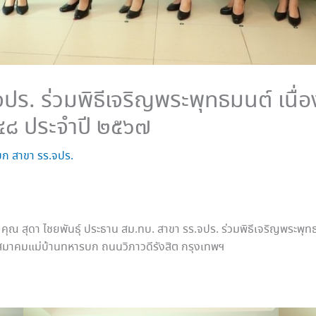
ปร. ร่วมพิธีเจริญพระพุทธมนต์ เนื
 ๔๘ ประจำปี ๒๕๖๗
ก สาขา รร.จปร.
. คุณ สุดา ไชยพันธุ์ ประธาน สม.ทบ. สาขา รร.จปร. ร่วมพิธีเจริญพระพ
สมาคมแม่บ้านทหารบก ถนนวิภาวดีรังสิต กรุงเทพฯ