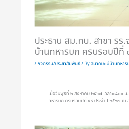
ประธาน สม.ทบ. สาขา รร.จ
บ้านทหารบก ครบรอบปีที่
/
กิจกรรม/ประชาสัมพันธ์
/ By
สมาคมแม่บ้านทหารบ
เมื่อวันพุธที่ ๒ สิงหาคม ๒๕๖๗ เวลา๐๘.๐๐ น
ทหารบก ครบรอบปีที่ ๔๘ ประจำปี ๒๕๖๗ ณ 