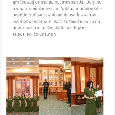
สุดา ไชยพันธุ์ ประธาน สม.ทบ. สาขา รร.จปร. เป็นผู้แทน
นายกสมาคมแม่บ้านทหารบก ในพิธีมอบทุนยังชีพให้กับ
บุตรที่มีความต้องการพิเศษ และคู่สมรสที่ทุพพลภาพ
ของกำลังพลกองทัพบก ประจำปี ๒๕๖๗ จำนวน ๑๐ ทุน
ทุนละ ๕,๐๐๐ บาท ณ ห้องสุโขทัย กองบัญชาการ
รร.จปร. จังหวัด นครนายก