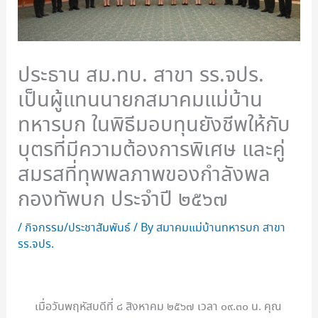
ประธาน สม.ทบ. สาขา รร.จปร.
เป็นผู้แทนนายกสมาคมแม่บ้าน
ทหารบก ในพิธีมอบทุนยังชีพให้กับ
บุตรที่มีความต้องการพิเศษ และคู่
สมรสที่ทุพพลภาพของกำลังพล
กองทัพบก ประจำปี ๒๕๖๗
/
กิจกรรม/ประชาสัมพันธ์
/ By
สมาคมแม่บ้านทหารบก สาขา
รร.จปร.
เมื่อวันพฤหัสบดีที่ ๘ สิงหาคม ๒๕๖๗ เวลา ๐๙.๓๐ น. คุณ