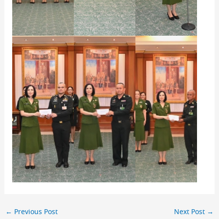
←
Previous Post
Next Post
→