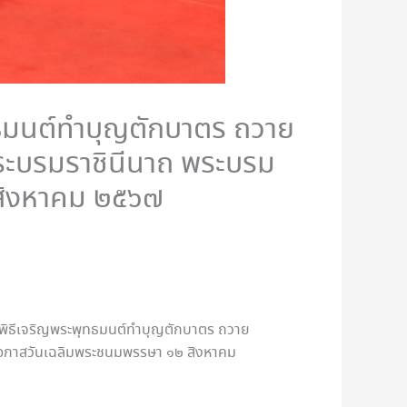
ทธมนต์ทำบุญตักบาตร ถวาย
พระบรมราชินีนาถ พระบรม
 สิงหาคม ๒๕๖๗
่วมพิธีเจริญพระพุทธมนต์ทำบุญตักบาตร ถวาย
ในโอกาสวันเฉลิมพระชนมพรรษา ๑๒ สิงหาคม