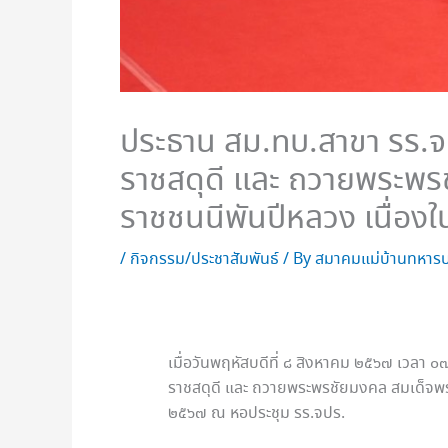
ประธาน สม.ทบ.สาขา รร.จ
ราชสดุดี และ ถวายพระพรช
ราชชนนีพันปีหลวง เนื่อ
/
กิจกรรม/ประชาสัมพันธ์
/ By
สมาคมแม่บ้านทหารบ
เมื่อวันพฤหัสบดีที่ ๘ สิงหาคม ๒๕๖๗ เวลา
ราชสดุดี และ ถวายพระพรชัยมงคล สมเด็จพระ
๒๕๖๗ ณ หอประชุม รร.จปร.