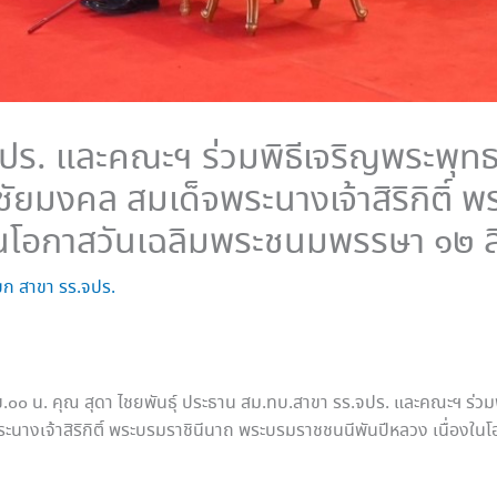
ปร. และคณะฯ ร่วมพิธีเจริญพระพุ
ัยมงคล สมเด็จพระนางเจ้าสิริกิติ์ 
งในโอกาสวันเฉลิมพระชนมพรรษา ๑๒
ก สาขา รร.จปร.
 ๐๗.๐๐ น. คุณ สุดา ไชยพันธุ์ ประธาน สม.ทบ.สาขา รร.จปร. และคณะฯ ร
นางเจ้าสิริกิติ์ พระบรมราชินีนาถ พระบรมราชชนนีพันปีหลวง เนื่อง