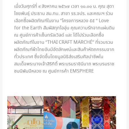
เมื่อวันศุกร์ที่ ๙ สิงหาคม ๒๕๖๗ เวลา ๑๐.๐๐ น. คุณ สุดา
ไชยพันธุ์ ประธาน สม.ทบ. สาขา รร.จปร. และคณะฯ ร่วม
เลือกซื้อผลิตภัณฑ์ในงาน ”โครงการหลวง ๕๕ “ Love
for the Earth สัมผัสทุกไออุ่น คุณความรักจากแผ่นดิน
ณ ศูนย์การค้าเซ็นทรัลเวิลด์ และ ได้ไปร่วมเลือกซื้อ
ผลิตภัณฑ์ในงาน “THAI CRAFT MARCHÉ” ที่รวบรวม
ผลิตภัณฑ์ผ้าไทยอันมีอัตลักษณ์และสินค้าหัตถกรรมจาก
ทั่วประเทศ ซึ่งจัดขึ้นโดยมูลนิธิส่งเสริมศิลปาชีพใน
สมเด็จพระนางเจ้าสิริกิติ์ พระบรมราชินีนาถ พระบรมราช
ชนนีพันปีหลวง ณ ศูนย์การค้า EMSPHERE