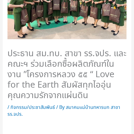
ประธาน สม.ทบ. สาขา รร.จปร. และ
คณะฯ ร่วมเลือกซื้อผลิตภัณฑ์ใน
งาน ”โครงการหลวง ๕๕ “ Love
for the Earth สัมผัสทุกไออุ่น
คุณความรักจากแผ่นดิน
/
กิจกรรม/ประชาสัมพันธ์
/ By
สมาคมแม่บ้านทหารบก สาขา
รร.จปร.