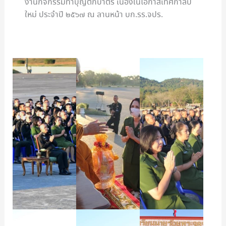
งานกิจกรรมทำบุญตักบาตร เนื่องในโอกาสเทศกาลปี
ใหม่ ประจำปี ๒๕๖๗ ณ ลานหน้า บก.รร.จปร.