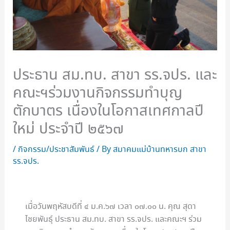
ประธาน สม.ทบ. สาขา รร.จปร. และ
คณะฯร่วมงานกิจกรรมทำบุญ
ตักบาตร เนื่องในโอกาสเทศกาลปี
ใหม่ ประจำปี ๒๕๖๗
/
กิจกรรม/ประชาสัมพันธ์
/ By
สมาคมแม่บ้านทหารบก สาขา
รร.จปร.
เมื่อวันพฤหัสบดีที่ ๔ ม.ค.๖๗ เวลา ๐๗.๐๐ น. คุณ สุดา
ไชยพันธุ์ ประธาน สม.ทบ. สาขา รร.จปร. และคณะฯ ร่วม