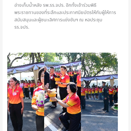
อ่างเก็บน้ำหลัง รพ.รร.จปร. อีกทั้งเข้าร่วมพิธี
พระราชทานของที่ระลึกและประกาศนียบัตรให้กับผู้ให้การ
สนับสนุนและผู้ชนะเลิศการแข่งขันฯ ณ หอประชุม
รร.จปร.