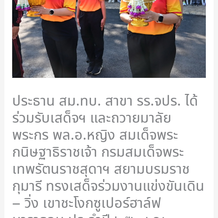
ประธาน สม.ทบ. สาขา รร.จปร. ได้
ร่วมรับเสด็จฯ และถวายมาลัย
พระกร พล.อ.หญิง สมเด็จพระ
กนิษฐาธิราชเจ้า กรมสมเด็จพระ
เทพรัตนราชสุดาฯ สยามบรมราช
กุมารี ทรงเสด็จร่วมงานแข่งขันเดิน
– วิ่ง เขาชะโงกซูเปอร์ฮาล์ฟ