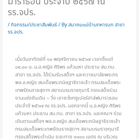
มาราธอน ประจำปี ๒๕๖๗ ณ
รร.จปร.
/
กิจกรรม/ประชาสัมพันธ์
/ By
สมาคมแม่บ้านทหารบก สาขา
รร.จปร.
เมื่อวันอาทิตย์ที่ ๑๐ พฤศจิกายน ๒๕๖๗ เวลาตั้งแต่
๐๙.๐๐ น. น.อ.หญิง ศิริพร แก้วมหา ประธาน สม.ทบ.
สาขา รร.จปร. ได้ร่วมรับเสด็จฯ และถวายมาลัยพระกร
พล.อ.หญิง สมเด็จพระกนิษฐาธิราชเจ้า กรมสมเด็จพระ
เทพรัตนราชสุดาฯ สยามบรมราชกุมารี ทรงเสด็จร่วม
งานแข่งขันเดิน – วิ่ง เขาชะโงกซูเปอร์ฮาล์ฟมาราธอน
ประจำปี ๒๕๖๗ ณ รร.จปร. นอกจากนี้ น.อ.หญิง ศิริพร
แก้วมหา ประธาน สม.ทบ. สาขา รร.จปร. และคณะฯ ร่วม
เดินตามเสด็จฯ พล.อ.หญิง สมเด็จพระกนิษฐาธิราชเจ้า
กรมสมเด็จพระเทพรัตนราชสุดาฯ สยามบรมราชกุมารี
ทรงเสด็จพระดำเนิน ระยะทาง ๑๓๐๐ เมตร ณ บริเวณ