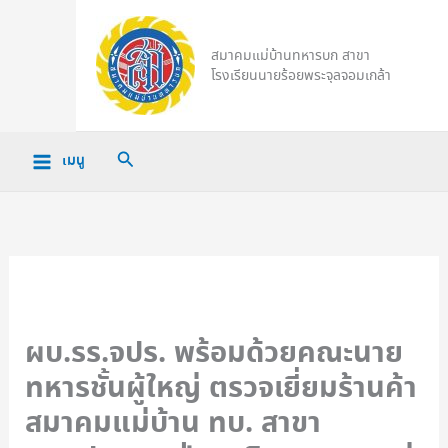
Skip
to
สมาคมแม่บ้านทหารบก สาขา
content
โรงเรียนนายร้อยพระจุลจอมเกล้า
Search
เมนู
ผบ.รร.จปร. พร้อมด้วยคณะนาย
ทหารชั้นผู้ใหญ่ ตรวจเยี่ยมร้านค้า
สมาคมแม่บ้าน ทบ. สาขา