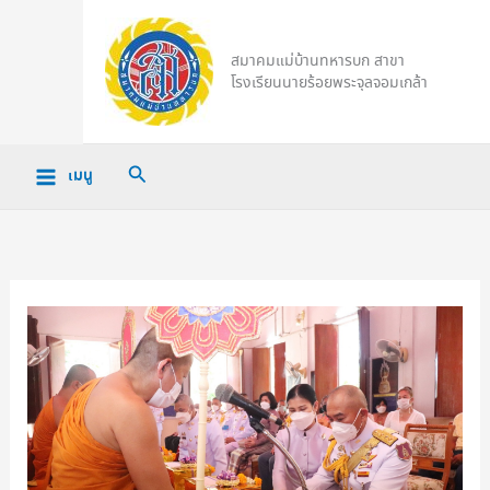
Skip
to
สมาคมแม่บ้านทหารบก สาขา
content
โรงเรียนนายร้อยพระจุลจอมเกล้า
Search
เมนู