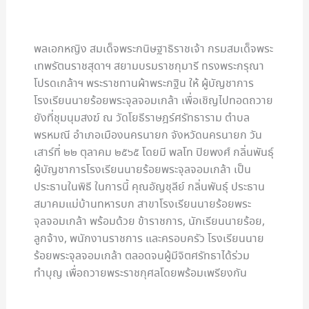
พลเอกหญิง สมเด็จพระกนิษฐาธิราชเจ้า กรมสมเด็จพระ
เทพรัตนราชสุดาฯ สยามบรมราชกุมารี ทรงพระกรุณา
โปรดเกล้าฯ พระราชทานผ้าพระกฐิน ให้ ผู้บัญชาการ
โรงเรียนนายร้อยพระจุลจอมเกล้า เพื่อเชิญไปทอดถวาย
ยังที่ชุมนุมสงฆ์ ณ วัดโยธีราษฎร์ศรัทธาราม ตำบล
พรหมณี อำเภอเมืองนครนายก จังหวัดนครนายก วัน
เสาร์ที่ ๒๒ ตุลาคม ๒๕๖๕ โดยมี พลโท ปิยพงศ์ กลิ่นพันธ์ุ
ผู้บัญชาการโรงเรียนนายร้อยพระจุลจอมเกล้า เป็น
ประธานในพิธี ในการนี้ คุณอัญชุลีย์ กลิ่นพันธุ์ ประธาน
สมาคมแม่บ้านทหารบก สาขาโรงเรียนนายร้อยพระ
จุลจอมเกล้า พร้อมด้วย ข้าราชการ, นักเรียนนายร้อย,
ลูกจ้าง, พนักงานราชการ และครอบครัว โรงเรียนนาย
ร้อยพระจุลจอมเกล้า ตลอดจนผู้มีจิตศรัทธาได้ร่วม
ทำบุญ เพื่อถวายพระราชกุศลโดยพร้อมเพรียงกัน