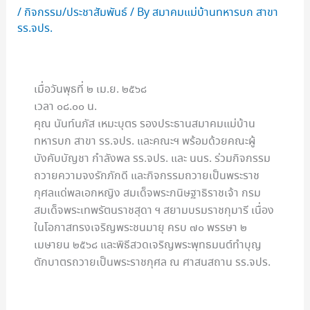
/
กิจกรรม/ประชาสัมพันธ์
/ By
สมาคมแม่บ้านทหารบก สาขา
รร.จปร.
เมื่อวันพุธที่ ๒ เม.ย. ๒๕๖๘
เวลา ๐๘.๐๐ น.
คุณ นันท์นภัส เหมะบุตร รองประธานสมาคมแม่บ้าน
ทหารบก สาขา รร.จปร. และคณะฯ พร้อมด้วยคณะผู้
บังคับบัญชา กำลังพล รร.จปร. และ นนร. ร่วมกิจกรรม
ถวายความจงรักภักดี และกิจกรรมถวายเป็นพระราช
กุศลแด่พลเอกหญิง สมเด็จพระกนิษฐาธิราชเจ้า กรม
สมเด็จพระเทพรัตนราชสุดา ฯ สยามบรมราชกุมารี เนื่อง
ในโอกาสทรงเจริญพระชนมายุ ครบ ๗๐ พรรษา ๒
เมษายน ๒๕๖๘ และพิธีสวดเจริญพระพุทธมนต์ทำบุญ
ตักบาตรถวายเป็นพระราชกุศล ณ ศาสนสถาน รร.จปร.