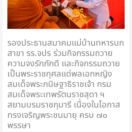
รองประธานสมาคมแม่บ้านทหารบก
สาขา รร.จปร ร่วมกิจกรรมถวาย
ความจงรักภักดี และกิจกรรมถวาย
เป็นพระราชกุศลแด่พลเอกหญิง
สมเด็จพระกนิษฐาธิราชเจ้า กรม
สมเด็จพระเทพรัตนราชสุดา ฯ
สยามบรมราชกุมารี เนื่องในโอกาส
ทรงเจริญพระชนมายุ ครบ ๗๐
พรรษา