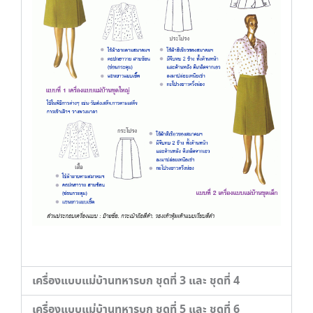
เครื่องแบบแม่บ้านทหารบก ชุดที่ 3 และ ชุดที่ 4
เครื่องแบบแม่บ้านทหารบก ชุดที่ 5 และ ชุดที่ 6